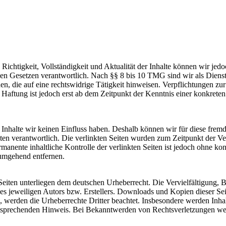
die Richtigkeit, Vollständigkeit und Aktualität der Inhalte können wir
n Gesetzen verantwortlich. Nach §§ 8 bis 10 TMG sind wir als Dienstean
, die auf eine rechtswidrige Tätigkeit hinweisen. Verpflichtungen z
e Haftung ist jedoch erst ab dem Zeitpunkt der Kenntnis einer konkre
n Inhalte wir keinen Einfluss haben. Deshalb können wir für diese fre
 Seiten verantwortlich. Die verlinkten Seiten wurden zum Zeitpunkt der
manente inhaltliche Kontrolle der verlinkten Seiten ist jedoch ohne ko
umgehend entfernen.
n Seiten unterliegen dem deutschen Urheberrecht. Die Vervielfältigung,
 jeweiligen Autors bzw. Erstellers. Downloads und Kopien dieser Seite
n, werden die Urheberrechte Dritter beachtet. Insbesondere werden Inhal
tsprechenden Hinweis. Bei Bekanntwerden von Rechtsverletzungen wer